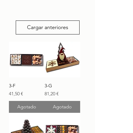
Cargar anteriores
3-F
3-G
Precio
Precio
41,50 €
81,20 €
Agotado
Agotado