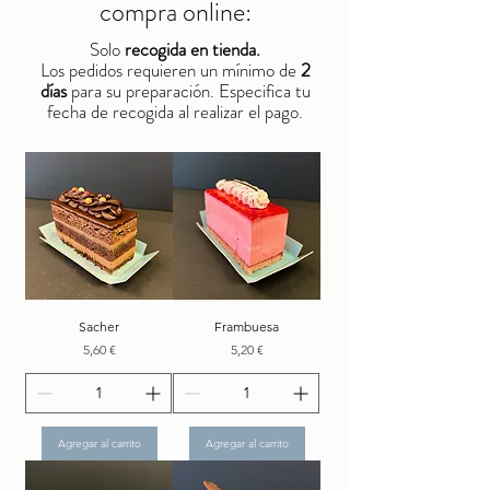
compra online:
Solo
recogida en tienda.
Los pedidos requieren un mínimo de
2
días
para su preparación. Especifica tu
fecha de recogida al realizar el pago.
Sacher
Frambuesa
Precio
Precio
5,60 €
5,20 €
Agregar al carrito
Agregar al carrito