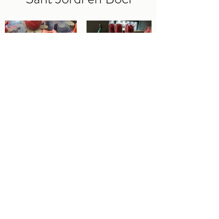
CONTACTO
Quienes somos
boci@boci.cat
932371313
Via Augusta 112, Barcelona
Abierto de lunes a domingo: 8:00-20:30