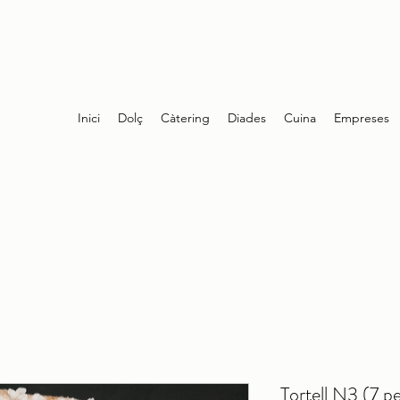
Inici
Dolç
Càtering
Diades
Cuina
Empreses
Tortell N3 (7 p