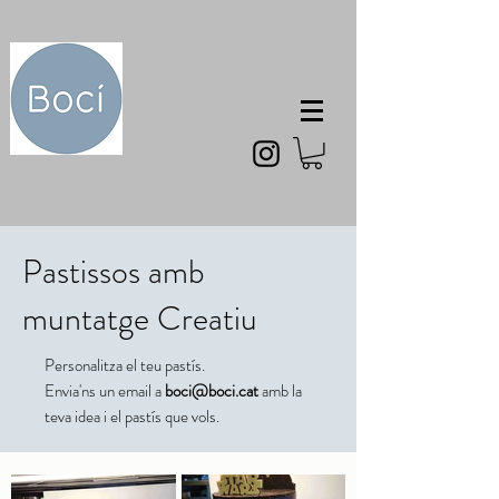
Pastissos amb
muntatge Creatiu
Personalitza el teu pastís.
Envia'ns un email a
boci@boci.cat
amb la
teva idea i el pastís que vols.