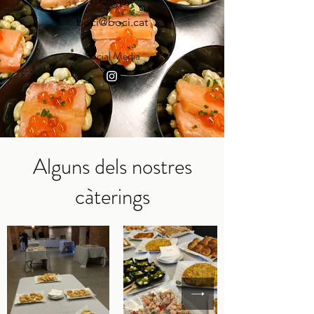
Email
boci@boci.cat
Social Media
Alguns dels nostres
càterings