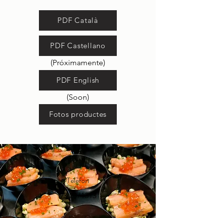
PDF Català
PDF Castellano
(Próximamente)
PDF English
(Soon)
Fotos productes
Telèfon
93 2371313