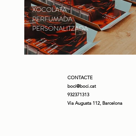
XOCOLATA
PERFUMADA
PERSONALITZADA
CONTACTE
boci@boci.cat
932371313
Via Augusta 112, Barcelona