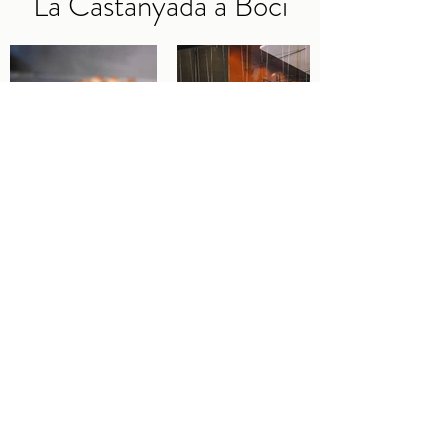
La Castanyada a Bocí
CONTACTE
Qui som
boci@boci.cat
932371313
Via Augusta 112, Barcelona
Obert de dilluns a divendres
: 8:00-20:30