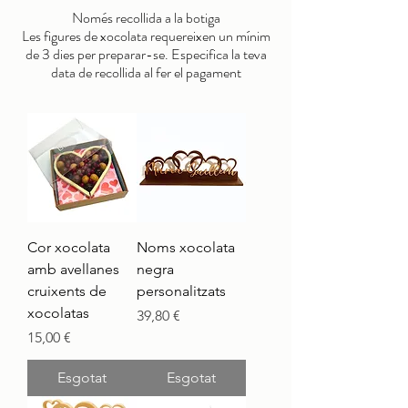
Només recollida a la botiga
Les figures de xocolata requereixen un mínim
de 3 dies per preparar-se. Especifica la teva
data de recollida al fer el pagament
Cor xocolata
Noms xocolata
amb avellanes
negra
cruixents de
personalitzats
xocolatas
Preu
39,80 €
Preu
15,00 €
Esgotat
Esgotat