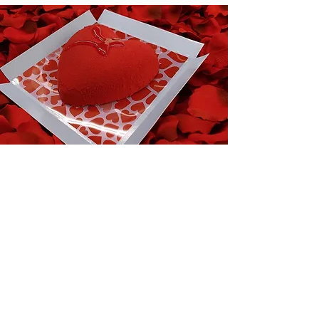
Bocí s'ha convertit un lloc on l'amor es
barreja amb el sabor. És per això que
ens complau oferir una exquisida
selecció de productes pensats per
regalar en aquest dia tan romàntic.