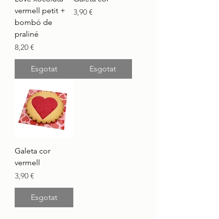
vermell petit +
Preu
3,90 €
bombó de
praliné
Preu
8,20 €
Esgotat
Esgotat
Galeta cor
vermell
Preu
3,90 €
Esgotat