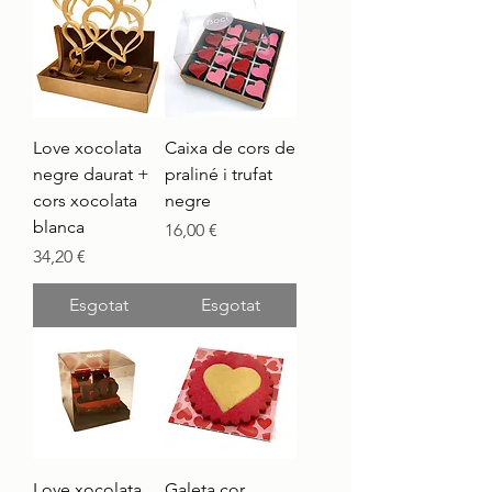
Love xocolata
Caixa de cors de
negre daurat +
praliné i trufat
cors xocolata
negre
blanca
Preu
16,00 €
Preu
34,20 €
Esgotat
Esgotat
Love xocolata
Galeta cor