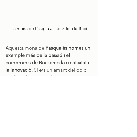
La mona de Pasqua a l'apardor de Bocí
Aquesta mona de 
Pasqua és només un 
exemple més de la passió i el 
compromís de Bocí amb la creativitat i 
la innovació.
 Si ets un amant del dolç i 
del futbol, no et perdis aquesta 
autèntica obra d’art de xocolata 
exposada a l’aparador de Bocí. 
T’assegurem que quan la vegis, només 
podràs dir… UAU! QUE FORT!