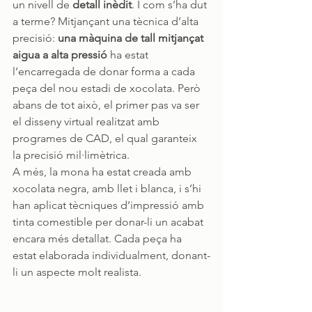
un nivell de 
detall inèdit
. I com s’ha dut 
a terme? Mitjançant una tècnica d’alta 
precisió: 
una màquina de tall mitjançat 
aigua a alta pressió
 ha estat 
l’encarregada de donar forma a cada 
peça del nou estadi de xocolata. Però 
abans de tot això, el primer pas va ser 
el disseny virtual realitzat amb 
programes de CAD, el qual garanteix 
la precisió mil·limètrica.
A més, la mona ha estat creada amb 
xocolata negra, amb llet i blanca, i s’hi 
han aplicat tècniques d’impressió amb 
tinta comestible per donar-li un acabat 
encara més detallat. Cada peça ha 
estat elaborada individualment, donant-
li un aspecte molt realista.