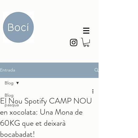
Entrada
Blog
Blog
El Nou Spotify CAMP NOU
pasqua
en xocolata: Una Mona de
60KG que et deixarà
bocabadat!