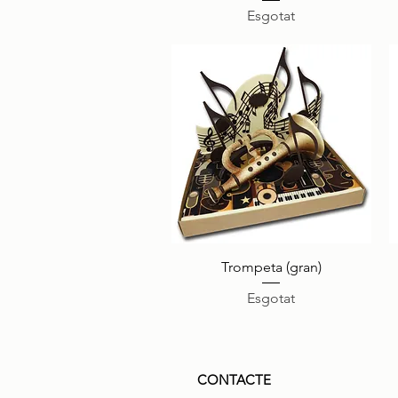
Esgotat
Visualització ràpida
Trompeta (gran)
Esgotat
CONTACTE