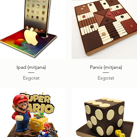
Visualització ràpida
Visualització ràpida
Ipad (mitjana)
Parxís (mitjana)
Esgotat
Esgotat