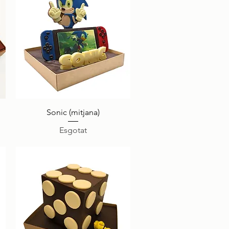
Visualització ràpida
Sonic (mitjana)
Esgotat