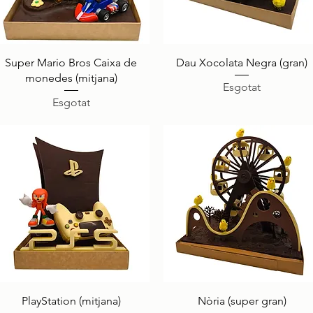
Visualització ràpida
Visualització ràpida
Super Mario Bros Caixa de
Dau Xocolata Negra (gran)
monedes (mitjana)
Esgotat
Esgotat
Visualització ràpida
Visualització ràpida
PlayStation (mitjana)
Nòria (super gran)