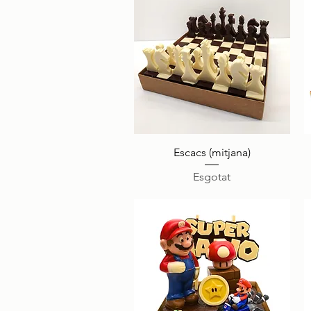
Visualització ràpida
Escacs (mitjana)
Esgotat