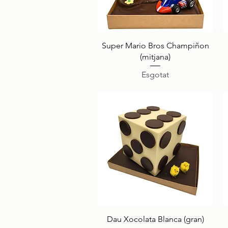
Visualització ràpida
Super Mario Bros Champiñon
(mitjana)
Esgotat
Visualització ràpida
Dau Xocolata Blanca (gran)