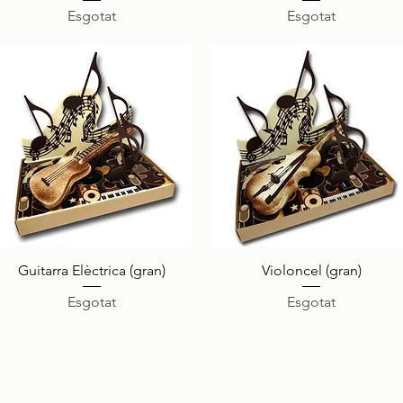
Esgotat
Esgotat
Visualització ràpida
Visualització ràpida
Guitarra Elèctrica (gran)
Violoncel (gran)
Esgotat
Esgotat