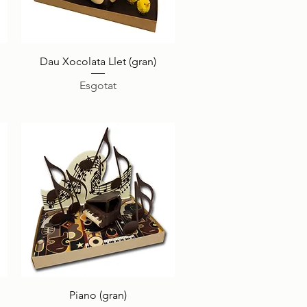
Visualització ràpida
Dau Xocolata Llet (gran)
Esgotat
Visualització ràpida
Piano (gran)