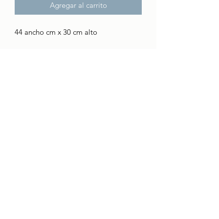
Agregar al carrito
44 ancho cm x 30 cm alto
CONTACTO
Quienes somos
boci@boci.cat
932371313