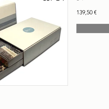
Prec
139,50 €