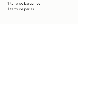
1 tarro de barquillos
1 tarro de perlas
CONTACTO
Quienes somos
boci@boci.cat
932371313