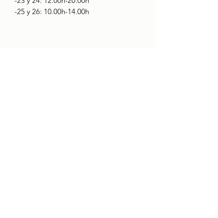
-23 y 24: 12.00h-20.00h
-25 y 26: 10.00h-14.00h
CONTACTO
Quienes somos
boci@boci.cat
932371313