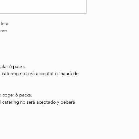
feta
unes
afar 6 packs.
l càtering no serà acceptat i s'haurà de
o coger 6 packs.
el catering no será aceptado y deberá