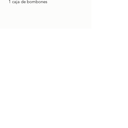
1 caja de bombones
CONTACTO
Quienes somos
boci@boci.cat
932371313