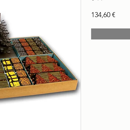
Prec
134,60 €