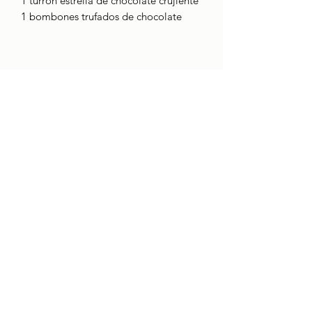
1 turrón estrella de chocolate crujiente
1 bombones trufados de chocolate
CONTACTO
Quienes somos
boci@boci.cat
932371313