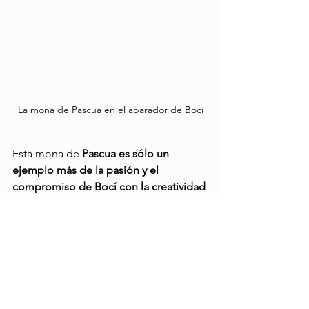
La mona de Pascua en el aparador de Bocí
Esta mona de 
Pascua es sólo un 
ejemplo más de la pasión y el 
compromiso de Bocí con la creatividad 
y la 
innovación
.Si
 eres un amante del 
dulce y del fútbol, no te pierdas esta 
auténtica obra de arte de chocolate 
expuesta en el escaparate de Bocí. Te 
aseguramos que cuando la veas, sólo 
podrás decir… ¡UAU! ¡QUE FUERTE!