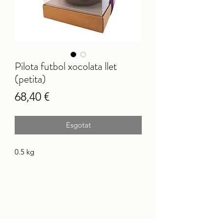
Pilota futbol xocolata llet
(petita)
Price
68,40 €
Esgotat
0.5 kg