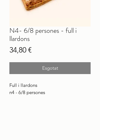
N4- 6/8 persones - full i
llardons
Price
34,80 €
Esgotat
Full i llardons
n4 - 6/8 persones