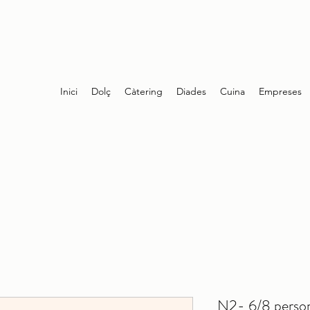
Inici
Dolç
Càtering
Diades
Cuina
Empreses
N2- 6/8 perso