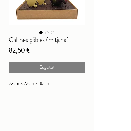
Gallines gàbies (mitjana)
Price
82,50 €
Esgotat
22cm x 22cm x 30cm