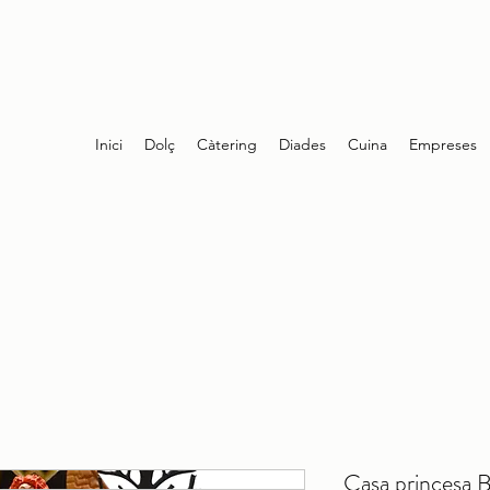
Inici
Dolç
Càtering
Diades
Cuina
Empreses
Casa princesa B