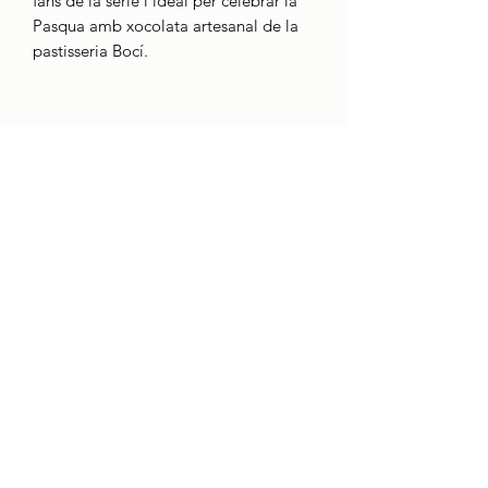
fans de la sèrie i ideal per celebrar la
Pasqua amb xocolata artesanal de la
pastisseria Bocí.
CONTACTE
Qui som
boci@boci.cat
932371313