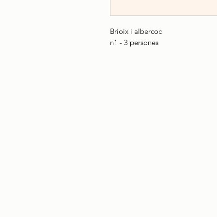
Brioix i albercoc
n1 - 3 persones