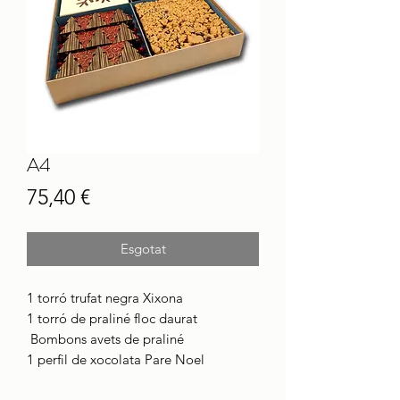
A4
Price
75,40 €
Esgotat
1 torró trufat negra Xixona
1 torró de praliné floc daurat
Bombons avets de praliné
1 perfil de xocolata Pare Noel