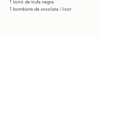
1 torró de trufa negra
1 bombons de xocolata i licor
CONTACTE
Qui som
boci@boci.cat
932371313