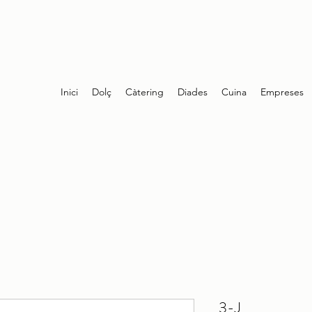
Inici
Dolç
Càtering
Diades
Cuina
Empreses
3-J