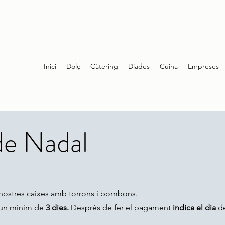
Inici
Dolç
Càtering
Diades
Cuina
Empreses
de Nadal
 nostres caixes amb torrons i bombons.
 un mínim de
3 dies.
Després de fer el pagament
indica el dia
de