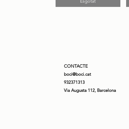
Esgotat
CONTACTE
boci@boci.cat
932371313
Via Augusta 112, Barcelona