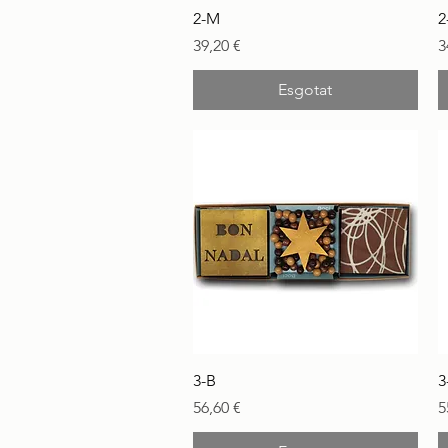
Visualització ràpida
2-M
2
Preu
P
39,20 €
3
Esgotat
Visualització ràpida
3-B
3
Preu
P
56,60 €
5