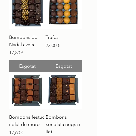
Bombons de
Trufes
Nadal avets
Preu
23,00 €
Preu
17,80 €
Esgotat
Esgotat
Bombons festuc
Bombons
i blat de moro
xocolata negra i
llet
Preu
17,60 €