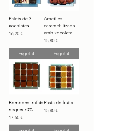
Palets de 3
Ametlles
xocolates
caramel·litzada
amb xocolata
Preu
16,20 €
Preu
15,80 €
Esgotat
Esgotat
Bombons trufats
Pasta de fruita
negres 70%
Preu
15,80 €
Preu
17,60 €
Esgotat
Esgotat