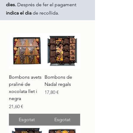
dies.
Després de fer el pagament
indica el dia
de recollida.
Bombons avets
Bombons de
praliné de
Nadal regals
xocolata llet i
Preu
17,80 €
negra
Preu
21,60 €
Esgotat
Esgotat