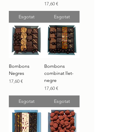
Preu
17,60 €
Esgotat
Esgotat
Bombons
Bombons
Negres
combinat llet-
negre
Preu
17,60 €
Preu
17,60 €
Esgotat
Esgotat