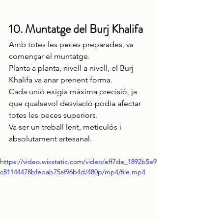
10. Muntatge del Burj Khalifa
Amb totes les peces preparades, va 
començar el muntatge.
Planta a planta, nivell a nivell, el Burj 
Khalifa va anar prenent forma.
Cada unió exigia màxima precisió, ja 
que qualsevol desviació podia afectar 
totes les peces superiors.
Va ser un treball lent, meticulós i 
absolutament artesanal.
https://video.wixstatic.com/video/eff7de_1892b5e9
c81144478bfebab75af96b4d/480p/mp4/file.mp4